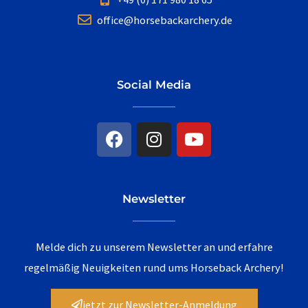
office@horsebackarchery.de
Social Media
F
I
Y
a
n
o
c
s
u
e
t
t
b
a
u
Newsletter
o
g
b
o
r
e
k
a
Melde dich zu unserem Newsletter an und erfahre
m
regelmäßig Neuigkeiten rund ums Horseback Archery!
jetzt zur Newsletter-Anmeldung