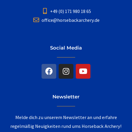
+49 (0) 171 980 18 65
office@horsebackarchery.de
Social Media
F
I
Y
a
n
o
c
s
u
e
t
t
b
a
u
Newsletter
o
g
b
o
r
e
k
a
Melde dich zu unserem Newsletter an und erfahre
m
regelmäßig Neuigkeiten rund ums Horseback Archery!