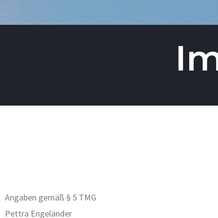
I
Angaben gemäß § 5 TMG
Pettra Engeländer