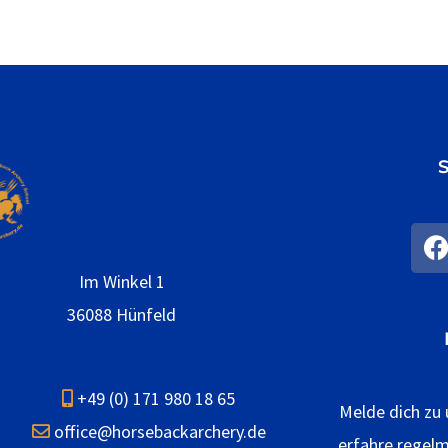
S
F
a
c
Im Winkel 1
e
36088 Hünfeld
o
o
+49 (0) 171 980 18 65
k
Melde dich zu
office@horsebackarchery.de
erfahre regel