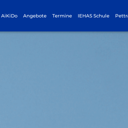
 AiKiDo
Angebote
Termine
IEHAS Schule
Pett