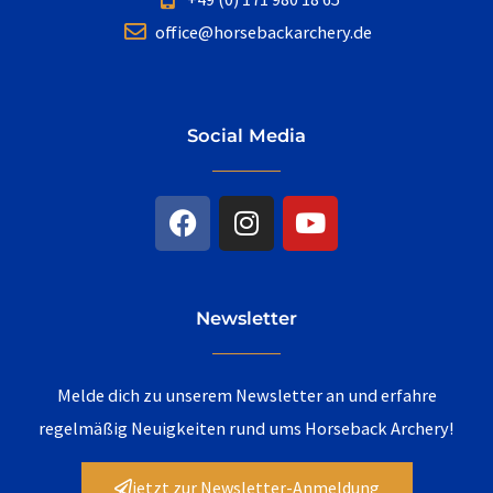
office@horsebackarchery.de
Social Media
F
I
Y
a
n
o
c
s
u
e
t
t
b
a
u
Newsletter
o
g
b
o
r
e
k
a
Melde dich zu unserem Newsletter an und erfahre
m
regelmäßig Neuigkeiten rund ums Horseback Archery!
jetzt zur Newsletter-Anmeldung