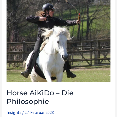
AiKiDo
–
Die
Philosophie
Horse AiKiDo – Die
Philosophie
Insights
/
27. Februar 2023