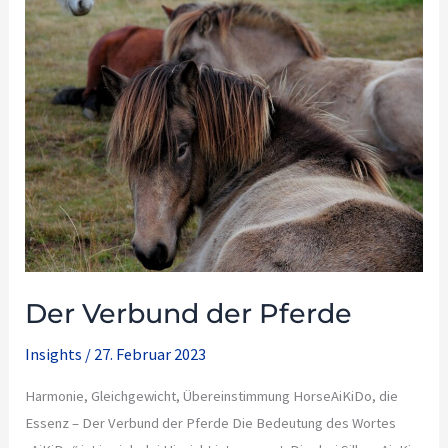
Verbund
der
Pferde
Der Verbund der Pferde
Insights
/
27. Februar 2023
Harmonie, Gleichgewicht, Übereinstimmung HorseAiKiDo, die
Essenz – Der Verbund der Pferde Die Bedeutung des Wortes