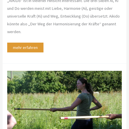
„AiKiDo“ ist in vielerlei Hinsicht interessant. Die drei Silben Ai, Ki
und Do werden meist mit Liebe, Harmonie (Ai), geistige oder
universelle Kraft (Ki) und Weg, Entwicklung (Do) übersetzt. Aikido
könnte also „Der Weg der Harmonisierung der Kräfte“ genannt
werden.
mehr erfahren
Reiten
von
Herz
zu
Herz