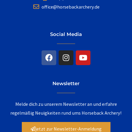
office@horsebackarchery.de
Social Media
F
I
Y
a
n
o
c
s
u
e
t
t
b
a
u
Newsletter
o
g
b
o
r
e
k
a
Melde dich zu unserem Newsletter an und erfahre
m
regelmäßig Neuigkeiten rund ums Horseback Archery!
jetzt zur Newsletter-Anmeldung